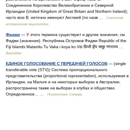
Соединенное Королевство Великобритании и Северной
Ирландии (United Kingdom of Great Britain and Northern Ireland);
часто всю В. неточно именуют Англией (по назв …
Советская
историческая энциклопедия
Фиджи
— У этого термина существуют и другие значения, см.
Фиджи (значения). Республика Островов Фиджи Republic of the
Fiji Islands Matanitu Tu Vaka i koya ko Viti फ़िजी द्वीप समूह गणराज्य …
Википедия
ЕДИНОЕ ГОЛОСОВАНИЕ С ПЕРЕДАЧЕЙ ГОЛОСОВ
— (single
transferable vote (STV)) Система пропорционального
представительства (proportional representation), используемая в
Ирландии, на Мальте и на некоторых выборах в Австралии;
распространена также на выборах в клубах и обществах.
Определенное… …
Политология. Словарь.